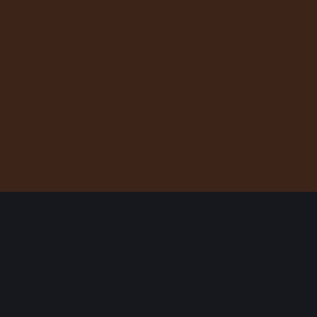
Cleobetra
Accueil
Jeux