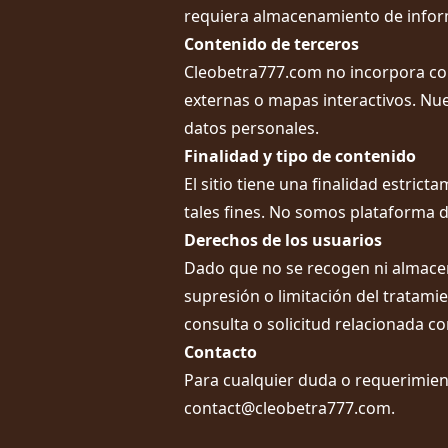
requiera almacenamiento de informa
Contenido de terceros
Cleobetra777.com no incorpora con
externas o mapas interactivos. Nu
datos personales.
Finalidad y tipo de contenido
El sitio tiene una finalidad estric
tales fines. No somos plataforma de
Derechos de los usuarios
Dado que no se recogen ni almacena
supresión o limitación del tratami
consulta o solicitud relacionada c
Contacto
Para cualquier duda o requerimient
contact@cleobetra777.com
.