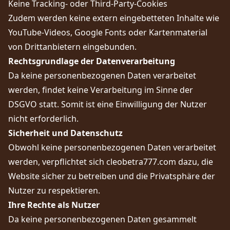
Keine Tracking- oder Third-Party-Cookies
Zudem werden keine extern eingebetteten Inhalte wie
YouTube-Videos, Google Fonts oder Kartenmaterial
von Drittanbietern eingebunden.
Rechtsgrundlage der Datenverarbeitung
Da keine personenbezogenen Daten verarbeitet
werden, findet keine Verarbeitung im Sinne der
DSGVO statt. Somit ist eine Einwilligung der Nutzer
nicht erforderlich.
Sicherheit und Datenschutz
Obwohl keine personenbezogenen Daten verarbeitet
werden, verpflichtet sich cleobetra777.com dazu, die
Website sicher zu betreiben und die Privatsphäre der
Nutzer zu respektieren.
Ihre Rechte als Nutzer
Da keine personenbezogenen Daten gesammelt