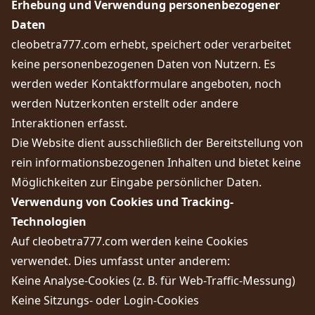
Erhebung und Verwendung personenbezogener
Daten
cleobetra777.com erhebt, speichert oder verarbeitet
keine personenbezogenen Daten von Nutzern. Es
werden weder Kontaktformulare angeboten, noch
werden Nutzerkonten erstellt oder andere
Interaktionen erfasst.
Die Website dient ausschließlich der Bereitstellung von
rein informationsbezogenen Inhalten und bietet keine
Möglichkeiten zur Eingabe persönlicher Daten.
Verwendung von Cookies und Tracking-
Technologien
Auf cleobetra777.com werden keine Cookies
verwendet. Dies umfasst unter anderem:
Keine Analyse-Cookies (z. B. für Web-Traffic-Messung)
Keine Sitzungs- oder Login-Cookies