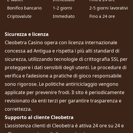
Bonifico bancario
1-2 giorni
2-5 giorni lavorativi
Criptovalute
Immediato
Fino a 24 ore
Sicurezza e licenza
Cleobetra Casino opera con licenza internazionale
concessa ad Antigua e rispetta i più alti standard di
sicurezza, utilizzando tecnologie di crittografia SSL per
proteggere i dati sensibili degli utenti. Le procedure di
verifica e l’adesione a pratiche di gioco responsabile
sono rigorose. Le politiche antiriciclaggio vengono
applicate per prevenire frodi. Il sito è periodicamente
revisionato da enti terzi per garantire trasparenza e
correttezza.
Supporto al cliente Cleobetra
L’assistenza clienti di Cleobetra è attiva 24 ore su 24 e