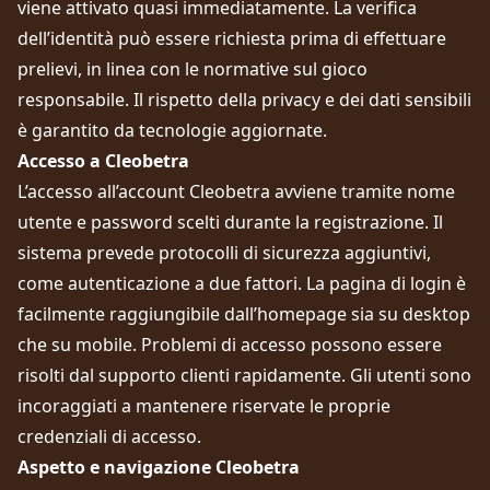
viene attivato quasi immediatamente. La verifica
dell’identità può essere richiesta prima di effettuare
prelievi, in linea con le normative sul gioco
responsabile. Il rispetto della privacy e dei dati sensibili
è garantito da tecnologie aggiornate.
Accesso a Cleobetra
L’
accesso
all’account Cleobetra avviene tramite nome
utente e password scelti durante la registrazione. Il
sistema prevede protocolli di sicurezza aggiuntivi,
come autenticazione a due fattori. La pagina di login è
facilmente raggiungibile dall’homepage sia su desktop
che su mobile. Problemi di accesso possono essere
risolti dal supporto clienti rapidamente. Gli utenti sono
incoraggiati a mantenere riservate le proprie
credenziali di accesso.
Aspetto e navigazione Cleobetra