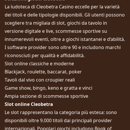
La ludoteca di Cleobetra Casino eccelle per la varietà
dei titoli e delle tipologie disponibili. Gli utenti possono
scegliere tra migliaia di slot, giochi da tavolo in
versione digitale e live, scommesse sportive su
innumerevoli eventi, oltre a giochi istantanei e d’abilità.
I software provider sono oltre 90 e includono marchi
riconosciuti per qualità e affidabilità.
Slot online classiche e moderne
Blackjack, roulette, baccarat, poker
Tavoli dal vivo con croupier reali
Game show, bingo, keno e gratta e vinci
Ampia sezione di scommesse sportive
Slot online Cleobetra
Le slot rappresentano la categoria più estesa: sono
disponibili oltre 9.000 titoli dai principali provider
internazionali. Popolari giochi includono Book of