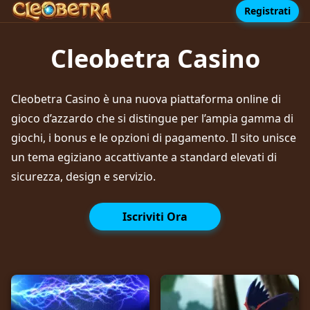
Registrati
Cleobetra Casino
Cleobetra Casino è una nuova piattaforma online di
gioco d’azzardo che si distingue per l’ampia gamma di
giochi, i bonus e le opzioni di pagamento. Il sito unisce
un tema egiziano accattivante a standard elevati di
sicurezza, design e servizio.
Iscriviti Ora