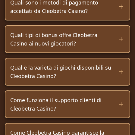
Quali sono i metodi di pagamento
accettati da Cleobetra Casino?
Quali tipi di bonus offre Cleobetra
Casino ai nuovi giocatori?
Qual è la varietà di giochi disponibili su
Cleobetra Casino?
Come funziona il supporto clienti di
Cleobetra Casino?
Come Cleobetra Casino garantisce la