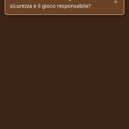
sicurezza e il gioco responsabile?