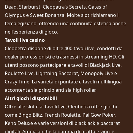
Dead, Starburst, Cleopatra’s Secrets, Gates of
Olympus e Sweet Bonanza. Molte slot richiamano il
tema egiziano, offrendo una continuità estetica anche
nell’esperienza di gioco.
Tavoli live casino
Cleobetra dispone di oltre 400 tavoli live, condotti da
dealer professionisti e trasmessi in streaming HD. Gli
utenti possono partecipare a tavoli di Blackjack Live,
Roulette Live, Lightning Baccarat, Monopoly Live e
Crazy Time. La varietà di puntate e tavoli multilingua
accontenta sia principianti sia high roller.
Altri giochi disponibili
Oltre alle slot e ai tavoli live, Cleobetra offre giochi
come Bingo Blitz, French Roulette, Pai Gow Poker,
Keno Deluxe e varie versioni di blackjack e baccarat
digitali. Ampia anche la gamma di gratta e vinci e